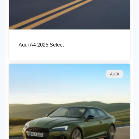
Audi A4 2025 Select
AUDI