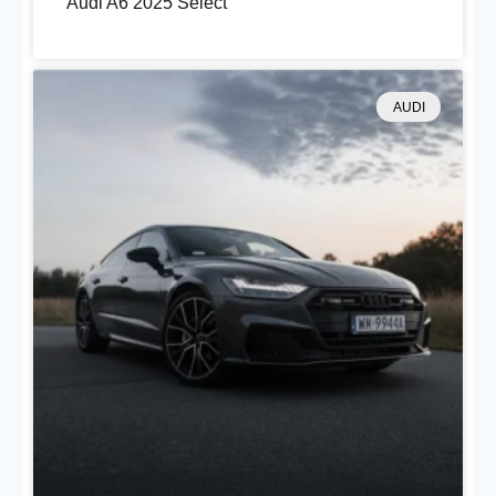
Audi A6 2025 Select
AUDI