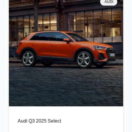
AUDI
Audi Q3 2025 Select