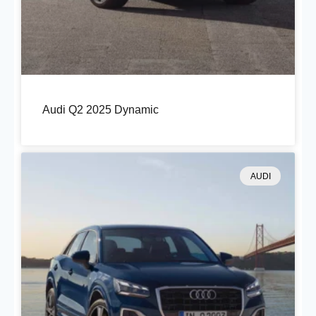
Audi Q2 2025 Dynamic
AUDI