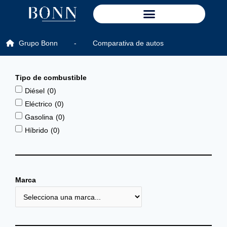
Ir
al
A Un Paso De Tu Auto Nuevo
contenido
Grupo Bonn
Comparativa de autos
Tipo de combustible
Diésel
(
0
)
Eléctrico
(
0
)
Gasolina
(
0
)
Híbrido
(
0
)
Marca