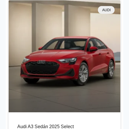
AUDI
Audi A3 Sedán 2025 Select