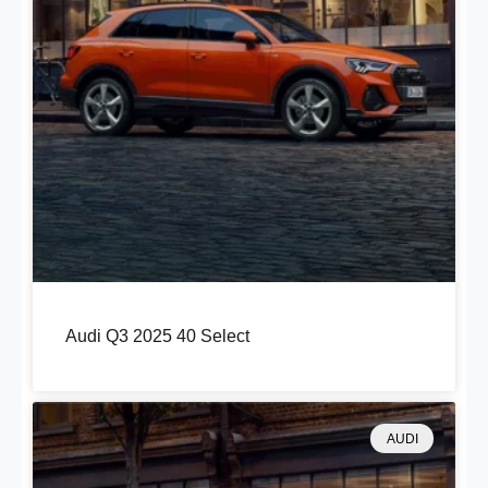
Audi Q3 2025 40 Select
AUDI