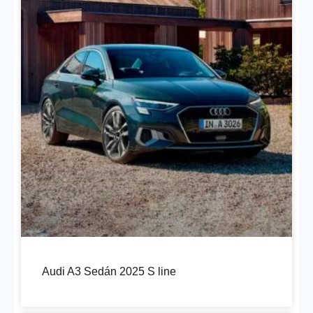
Audi A3 Sedán 2025 S line