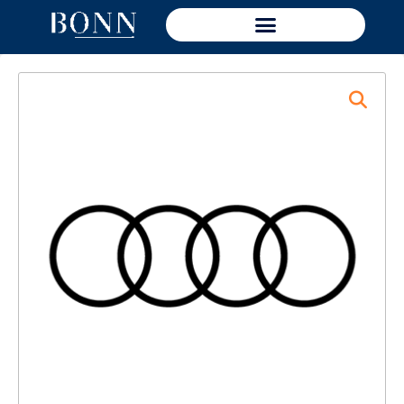
Ir
al
A Un Paso De Tu Auto Nuevo
contenido