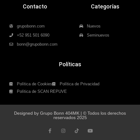
Contacto
Categorías
grupobonn.com
Nuevos
+52 951 501 6090
Seminuevos
bonn@grupobonn.com
Políticas
Política de Cookies
Política de Privacidad
Política de SCAN REPUVE
Designed by Grupo Bonn 404MK | © Todos los derechos
reservados 2025
F
I
T
Y
a
n
i
o
c
s
k
u