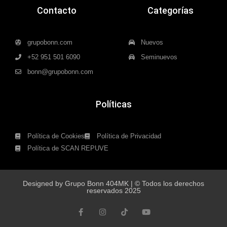
Contacto
Categorías
grupobonn.com
Nuevos
+52 951 501 6090
Seminuevos
bonn@grupobonn.com
Políticas
Política de Cookies
Política de Privacidad
Política de SCAN REPUVE
Designed by Grupo Bonn 404MK | © Todos los derechos
reservados 2025
F
I
T
Y
a
n
i
o
c
s
k
u