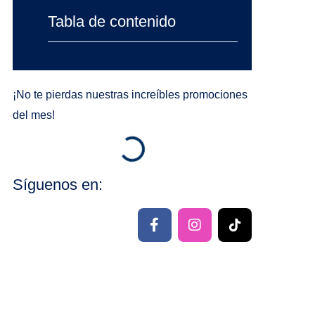
Tabla de contenido
¡No te pierdas nuestras increíbles promociones
del mes!
Síguenos en:
F
I
T
a
n
i
c
s
k
e
t
t
b
a
o
o
g
k
o
r
G
k
a
r