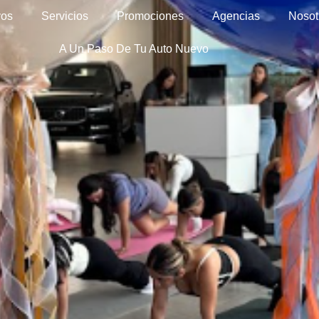
vos
Servicios
Promociones
Agencias
Nosot
A Un Paso De Tu Auto Nuevo