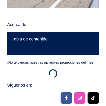
Acerca de
Tabla de contenido
¡No te pierdas nuestras increíbles promociones del mes!
Síguenos en:
F
I
T
a
n
i
c
s
k