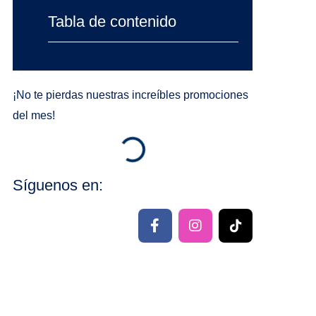
Tabla de contenido
¡No te pierdas nuestras increíbles promociones
del mes!
Síguenos en:
F
I
T
a
n
i
c
s
k
e
t
t
b
a
o
o
g
k
o
r
G
k
a
r