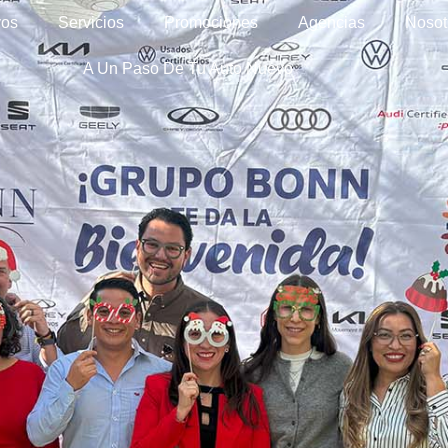
vos
Servicios
Promociones
Agencias
Nosot
A Un Paso De Tu Auto Nuevo