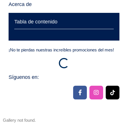
Acerca de
Tabla de contenido
¡No te pierdas nuestras increíbles promociones del mes!
Síguenos en:
F
I
T
a
n
i
c
s
k
e
t
t
b
a
o
o
g
k
Gallery not found.
o
r
G