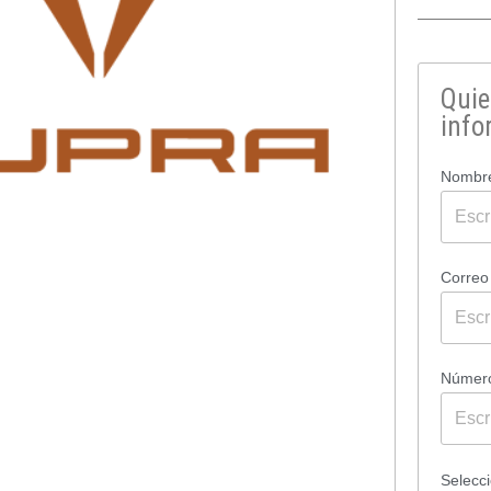
Quie
info
Nombr
Correo
Número
Selecc