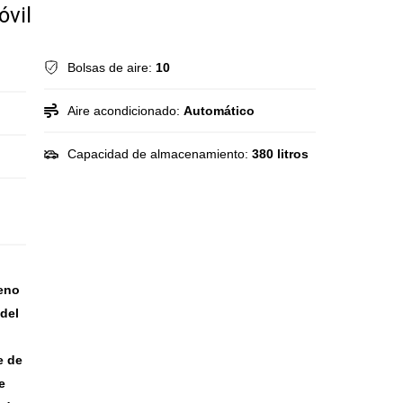
óvil
Bolsas de aire:
10
Aire acondicionado:
Automático
Capacidad de almacenamiento:
380 litros
reno
 del
,
e de
e