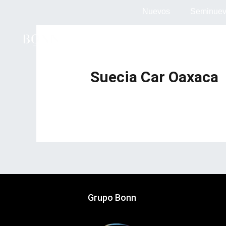
Ir
Nuevos
Seminue
al
contenido
Suecia Car Oaxaca
Grupo Bonn