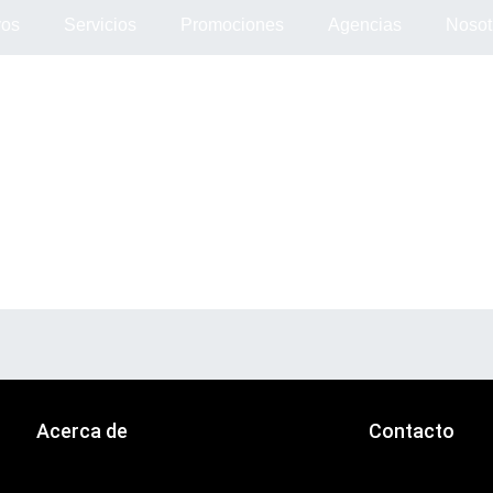
vos
Servicios
Promociones
Agencias
Nosot
A Un Paso De Tu Auto Nuevo
Acerca de
Contacto