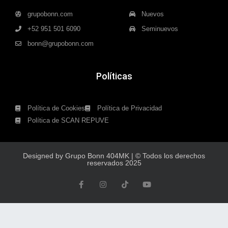
grupobonn.com
Nuevos
+52 951 501 6090
Seminuevos
bonn@grupobonn.com
Políticas
Política de Cookies
Política de Privacidad
Política de SCAN REPUVE
Designed by Grupo Bonn 404MK | © Todos los derechos
reservados 2025
F
I
T
Y
a
n
i
o
c
s
k
u
e
t
t
t
b
a
o
u
o
g
k
b