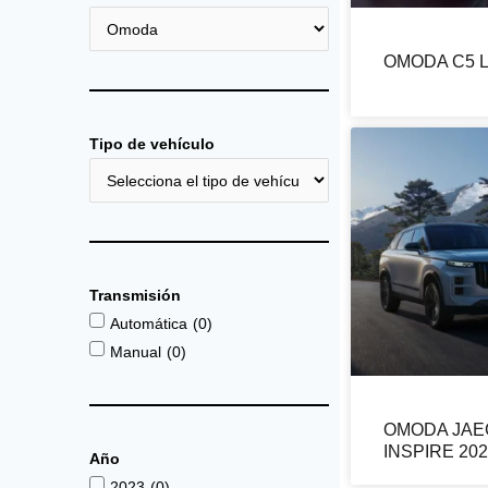
OMODA C5 L
Tipo de vehículo
Transmisión
Automática
(
0
)
Manual
(
0
)
OMODA JAE
INSPIRE 20
Año
2023
(
0
)