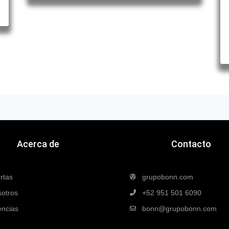
Acerca de
Contacto
rtas
grupobonn.com
otros
+52 951 501 6090
ncias
bonn@grupobonn.com