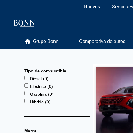
Ir
Nuevos
Seminue
al
contenido
Grupo Bonn
Comparativa de autos
Tipo de combustible
Diésel
(
0
)
Eléctrico
(
0
)
Gasolina
(
0
)
Híbrido
(
0
)
Marca